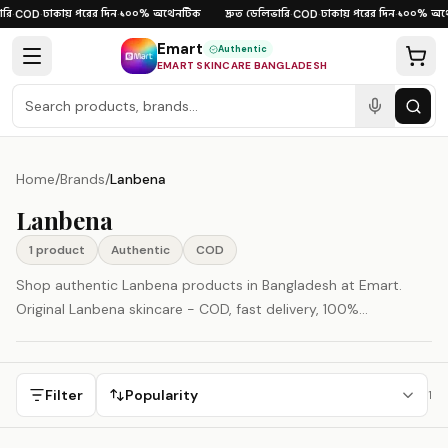
Skip to content
রি
ঢাকায় পরের দিন
১০০% অথেনটিক
দ্রুত ডেলিভারি
ঢাকায় পরের দিন
১০০% অথে
·
COD
·
·
·
COD
·
·
Emart
Authentic
EMART SKINCARE BANGLADESH
Home
/
Brands
/
Lanbena
Lanbena
1
product
Authentic
COD
Shop authentic Lanbena products in Bangladesh at Emart.
Original Lanbena skincare - COD, fast delivery, 100%
authenticity guaranteed.
Filter
Popularity
1