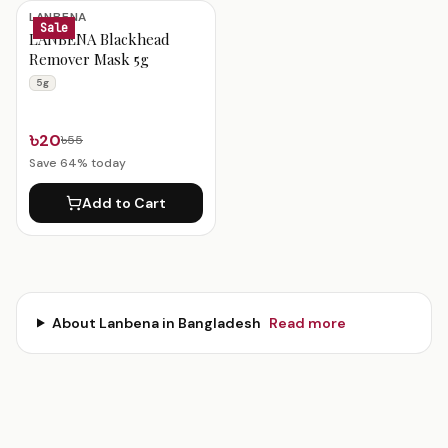
Lanbena Products
LANBENA
Sale
LANBENA Blackhead
Remover Mask 5g
5g
৳20
৳55
Save
64
% today
Add to Cart
About
Lanbena
in Bangladesh
Read more