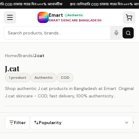
Skip to content
রি
ঢাকায় পরের দিন
১০০% অথেনটিক
দ্রুত ডেলিভারি
ঢাকায় পরের দিন
১০০% অথে
·
COD
·
·
·
COD
·
·
Emart
Authentic
EMART SKINCARE BANGLADESH
Home
/
Brands
/
J.cat
J.cat
1
product
Authentic
COD
Shop authentic J.cat products in Bangladesh at Emart. Original
J.cat skincare - COD, fast delivery, 100% authenticity
guaranteed.
Filter
Popularity
1