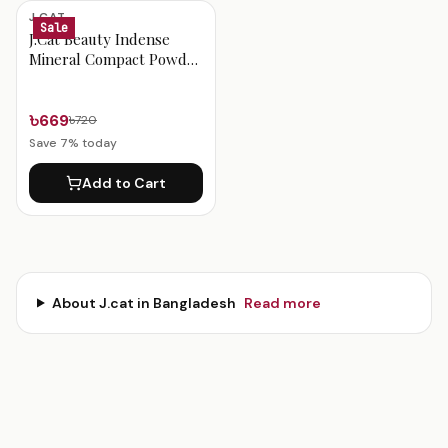
J.cat Products
J.CAT
Sale
J.Cat Beauty Indense
Mineral Compact Powder
(Bare Skin 103)
৳669
৳720
Save
7
% today
Add to Cart
About
J.cat
in Bangladesh
Read more