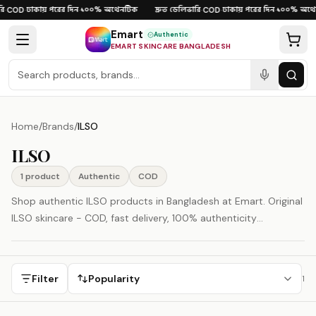
Skip to content
ি
ঢাকায় পরের দিন
১০০% অথেনটিক
দ্রুত ডেলিভারি
ঢাকায় পরের দিন
১০০% অথেন
·
COD
·
·
·
COD
·
·
Emart
Authentic
EMART SKINCARE BANGLADESH
Home
/
Brands
/
ILSO
ILSO
1
product
Authentic
COD
Shop authentic ILSO products in Bangladesh at Emart. Original
ILSO skincare - COD, fast delivery, 100% authenticity
guaranteed.
Filter
Popularity
1