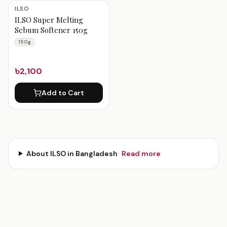
ILSO Products
ILSO
ILSO Super Melting
Sebum Softener 150g
150g
৳2,100
Add to Cart
About
ILSO
in Bangladesh
Read more