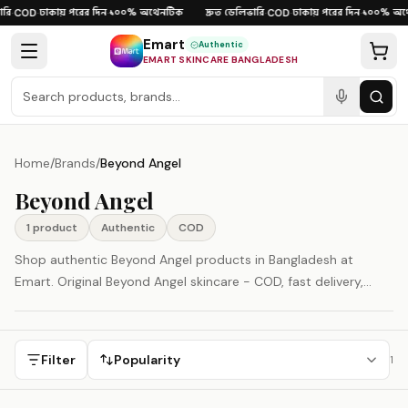
Skip to content
রি
ঢাকায় পরের দিন
১০০% অথেনটিক
দ্রুত ডেলিভারি
ঢাকায় পরের দিন
১০০% অথে
·
COD
·
·
·
COD
·
·
Emart
Authentic
EMART SKINCARE BANGLADESH
Home
/
Brands
/
Beyond Angel
Beyond Angel
1
product
Authentic
COD
Shop authentic Beyond Angel products in Bangladesh at
Emart. Original Beyond Angel skincare - COD, fast delivery,
100% authenticity guaranteed.
Filter
Popularity
1