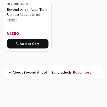
Beyond Angel Products
BEYOND ANGEL
Beyond Angel Aqua Tone
Up Sun Cream 50 ml
50ml
৳1,350
Add to Cart
About
Beyond Angel
in Bangladesh
Read more